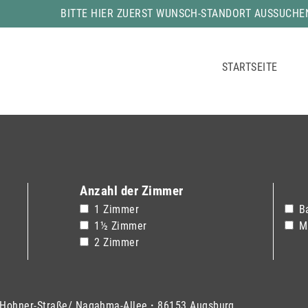
BITTE HIER ZUERST WUNSCH-STANDORT AUSSUCHE
STARTSEITE
Anzahl der Zimmer
1 Zimmer
B
1½ Zimmer
M
2 Zimmer
-Hohner-Straße/ Nagahma-Allee
·
86153 Augsburg